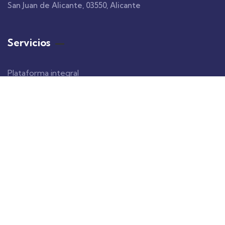
San Juan de Alicante, 03550, Alicante
Servicios
Plataforma integral
Lookish App
Totems informativos
Señalética inteligente
VR y AR
Webs turísticas
Información legal
Política de privacidad
Política de cookies