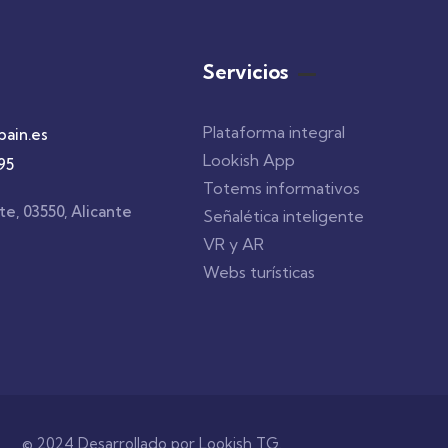
Servicios
Plataforma integral
pain.es
Lookish App
95
Totems informativos
te, 03550, Alicante
Señalética inteligente
VR y AR
Webs turísticas
© 2024 Desarrollado por Lookish TG.