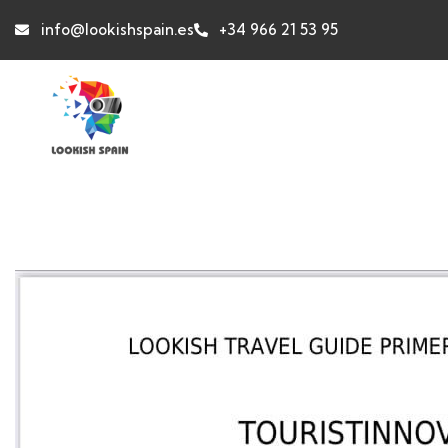
info@lookishspain.es
+34 966 21 53 95