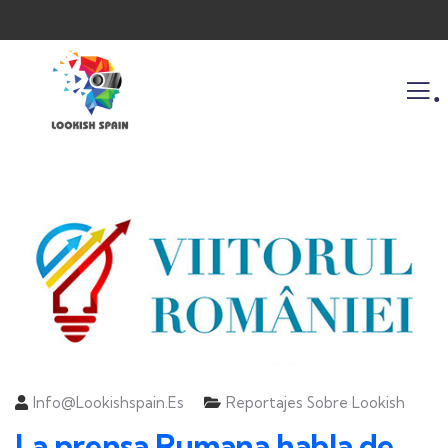
.
Info@lookishspain.es
Reportajes Sobre Lookish
La prensa Rumana habla de